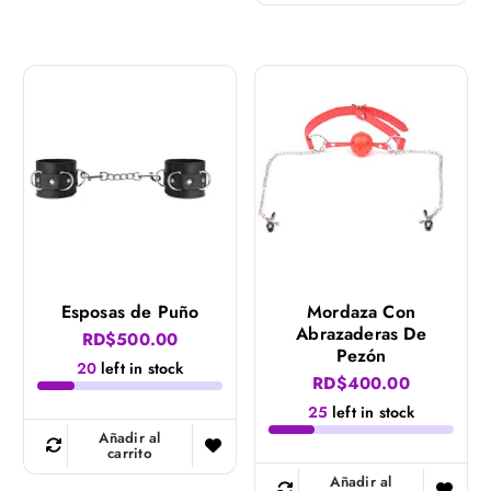
Esposas de Puño
Mordaza Con
Abrazaderas De
RD$
500.00
Pezón
20
left in stock
RD$
400.00
25
left in stock
Añadir al
carrito
Añadir al