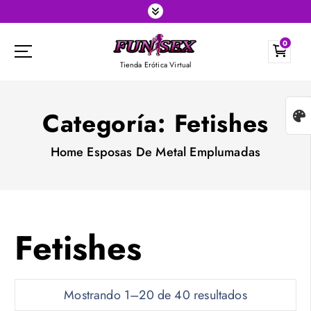
S
k
0
i
Tienda Erótica Virtual
p
t
o
Categoría:
Fetishes
c
Home
Esposas De Metal Emplumadas
o
n
t
e
Fetishes
n
t
O
Mostrando 1–20 de 40 resultados