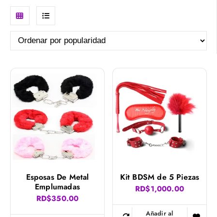
r
G
L
d
e
r
i
n
i
s
a
d
t
d
o
v
v
p
i
i
o
e
e
r
p
w
w
o
p
Esposas De Metal
Kit BDSM de 5 Piezas
Emplumadas
RD$
1,000.00
u
RD$
350.00
l
Añadir al