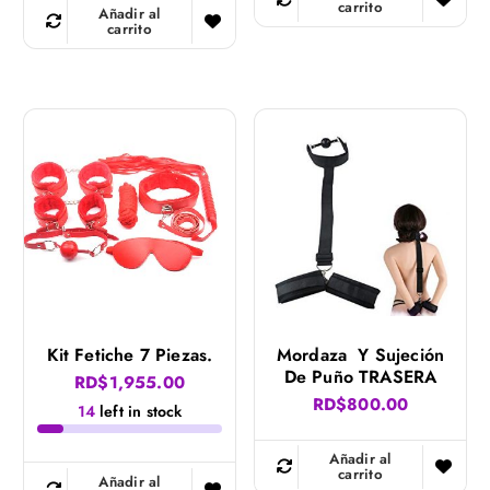
a
carrito
Añadir al
carrito
r
i
d
a
d
Kit Fetiche 7 Piezas.
Mordaza Y Sujeción
De Puño TRASERA
RD$
1,955.00
RD$
800.00
14
left in stock
Añadir al
carrito
Añadir al