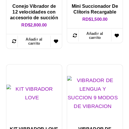
p
Conejo Vibrador de
Mini Succionador De
12 velocidades con
Clítoris Recargable
u
accesorio de succión
RD$
1,500.00
l
RD$
2,800.00
a
Añadir al
carrito
Añadir al
r
carrito
i
d
a
d