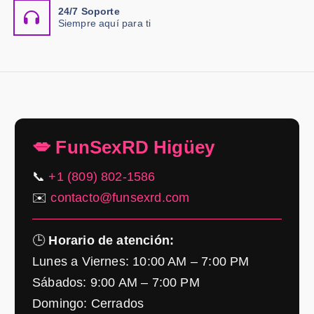
24/7 Soporte
Siempre aquí para ti
💋 FunSexRD Higüey
📞
+1 (809) 802-1586
✉️
contacto@funsexrd.com
🕒
Horario de atención:
Lunes a Viernes: 10:00 AM – 7:00 PM
Sábados: 9:00 AM – 7:00 PM
Domingo: Cerrados