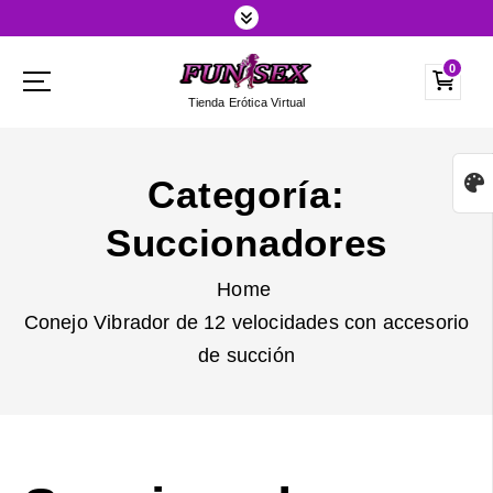
S
k
0
i
Tienda Erótica Virtual
p
t
o
Categoría:
c
Succionadores
o
n
Home
t
Conejo Vibrador de 12 velocidades con accesorio
e
de succión
n
t