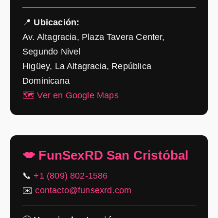
📍
Ubicación:
Av. Altagracia, Plaza Tavera Center,
Segundo Nivel
Higüey, La Altagracia, República
Dominicana
🗺️ Ver en Google Maps
💋 FunSexRD San Cristóbal
📞
+1 (809) 802-1586
✉️
contacto@funsexrd.com