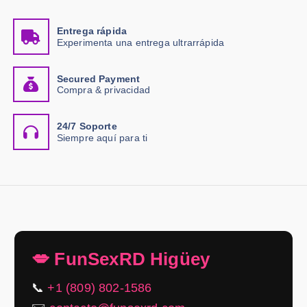
Entrega rápida
Experimenta una entrega ultrarrápida
Secured Payment
Compra & privacidad
24/7 Soporte
Siempre aquí para ti
💋 FunSexRD Higüey
📞
+1 (809) 802-1586