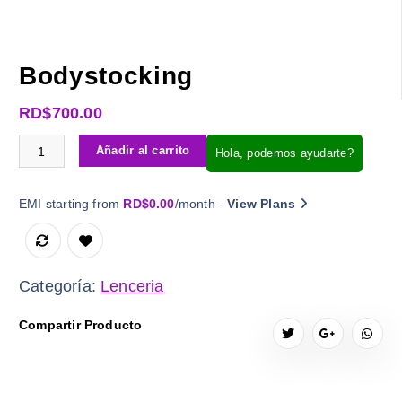
Bodystocking
RD$
700.00
Bodystocking cantidad
Añadir al carrito
Hola, podemos ayudarte?
EMI starting from
RD$
0.00
/month -
View Plans
Categoría:
Lenceria
Compartir Producto