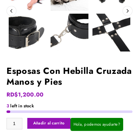
Esposas Con Hebilla Cruzada
Manos y Pies
RD$
1,200.00
3
left in stock
Esposas Con Hebilla Cruzada Manos y Pies cantidad
Añadir al carrito
Hola, podemos ayudarte?