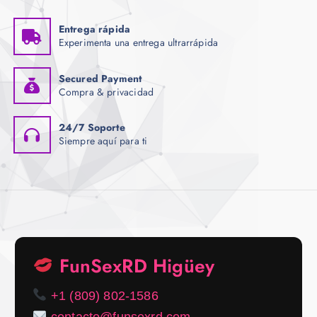
Entrega rápida
Experimenta una entrega ultrarrápida
Secured Payment
Compra & privacidad
24/7 Soporte
Siempre aquí para ti
FunSexRD Higüey
+1 (809) 802-1586
contacto@funsexrd.com