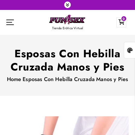
S
k
0
i
Tienda Erótica Virtual
p
t
o
Esposas Con Hebilla
c
Cruzada Manos y Pies
o
n
Home
Esposas Con Hebilla Cruzada Manos y Pies
t
e
n
t