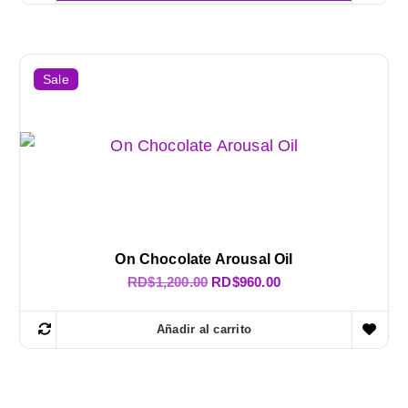
Sale
On Chocolate Arousal Oil
E
E
RD$
1,200.00
RD$
960.00
l
l
p
p
r
r
Añadir al carrito
e
e
c
c
i
i
o
o
o
a
r
c