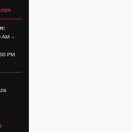
.com
n:
0 AM –
:00 PM
aza
s