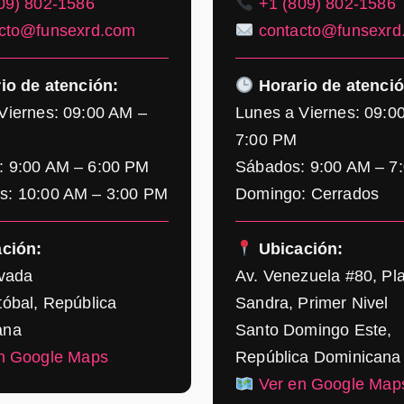
09) 802-1586
+1 (809) 802-1586
cto@funsexrd.com
contacto@funsexrd
io de atención:
Horario de atenció
Viernes: 09:00 AM –
Lunes a Viernes: 09:0
7:00 PM
: 9:00 AM – 6:00 PM
Sábados: 9:00 AM – 7
s: 10:00 AM – 3:00 PM
Domingo: Cerrados
ción:
Ubicación:
ivada
Av. Venezuela #80, Pl
tóbal, República
Sandra, Primer Nivel
ana
Santo Domingo Este,
n Google Maps
República Dominicana
Ver en Google Map