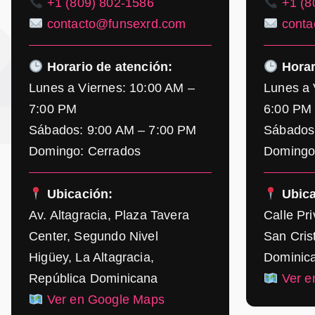
+1 (809) 802-1586
+1 (8
contacto@funsexrd.com
conta
Horario de atención:
Horar
Lunes a Viernes: 10:00 AM –
Lunes a 
7:00 PM
6:00 PM
Sábados: 9:00 AM – 7:00 PM
Sábados
Domingo: Cerrados
Domingo
Ubicación:
Ubica
Av. Altagracia, Plaza Tavera
Calle Pr
Center, Segundo Nivel
San Cris
Higüey, La Altagracia,
Dominic
República Dominicana
Ver e
Ver en Google Maps