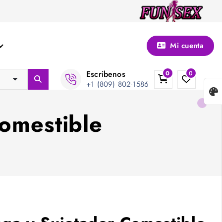
Mi cuenta
Escribenos
0
0
+1 (809) 802-1586
omestible