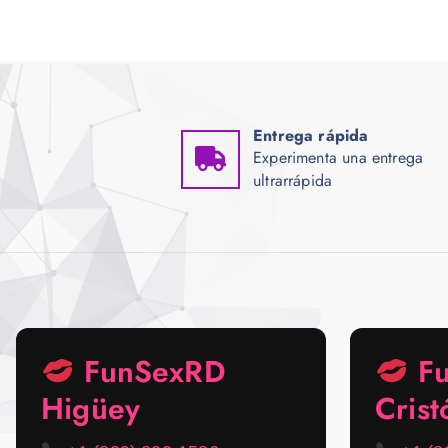
Entrega rápida
Experimenta una entrega
ultrarrápida
FunSexRD
Fu
Higüey
Crist