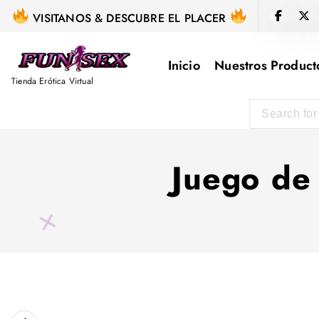
S
VISITANOS & DESCUBRE EL PLACER
k
i
Inicio
Nuestros Product
p
Tienda Erótica Virtual
t
o
c
o
Juego de
n
t
e
n
t