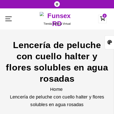
S
k
0
i
Tienda Erótica Virtual
p
t
o
Lencería de peluche
c
con cuello halter y
o
n
flores solubles en agua
t
rosadas
e
n
Home
t
Lencería de peluche con cuello halter y flores
solubles en agua rosadas