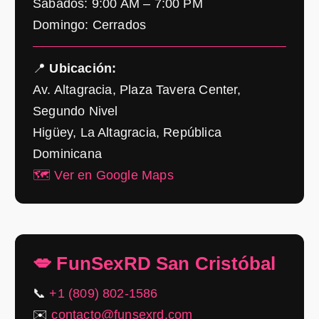
Sábados: 9:00 AM – 7:00 PM
Domingo: Cerrados
📍
Ubicación:
Av. Altagracia, Plaza Tavera Center,
Segundo Nivel
Higüey, La Altagracia, República
Dominicana
🗺️ Ver en Google Maps
💋 FunSexRD San Cristóbal
📞
+1 (809) 802-1586
✉️
contacto@funsexrd.com