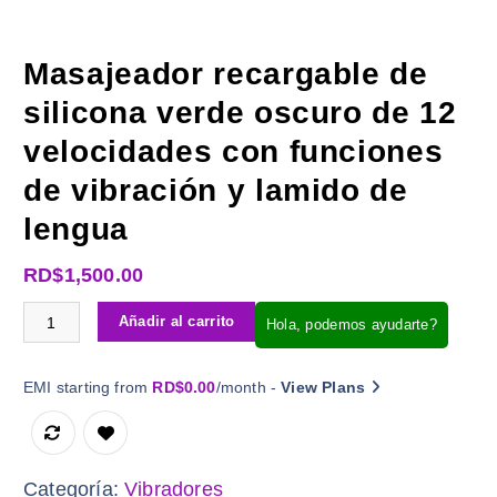
Masajeador recargable de
silicona verde oscuro de 12
velocidades con funciones
de vibración y lamido de
lengua
RD$
1,500.00
Masajeador recargable de silicona verde oscuro de 
Añadir al carrito
Hola, podemos ayudarte?
EMI starting from
RD$
0.00
/month -
View Plans
Categoría:
Vibradores