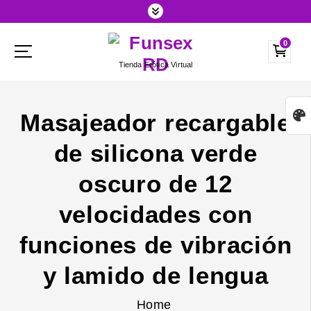
S
k
0
i
Tienda Erótica Virtual
p
t
o
Masajeador recargable
c
de silicona verde
o
n
oscuro de 12
t
velocidades con
e
funciones de vibración
n
t
y lamido de lengua
Home