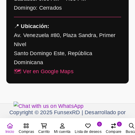
Domingo: Cerrados
📍
Ubicación:
Av. Venezuela #80, Plaza Sandra, Primer
Nivel
Santo Domingo Este, República
Dominicana
🗺️ Ver en Google Maps
Copyright © 2025 FunsexRD | Desarrollado por
CCM Media
0
0
Inicio
Compras
Carrito
Mi cuenta
Lista de deseos
Compare
Busc