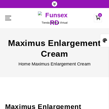
S
k
0
i
Tienda Erótica Virtual
p
t
o
Maximus Enlargement
c
Cream
o
n
Home
Maximus Enlargement Cream
t
e
n
t
Maximus Enlargement