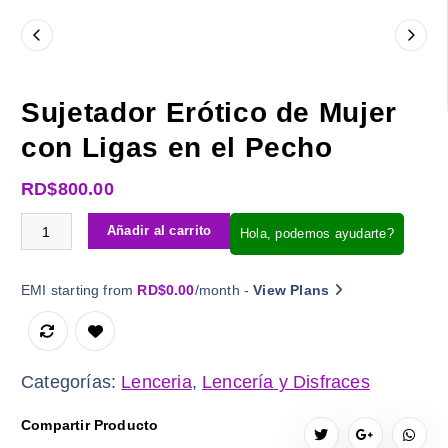
Sujetador Erótico de Mujer
con Ligas en el Pecho
RD$
800.00
Sujetador Erótico de Mujer con Ligas en el Pecho c
Añadir al carrito
Hola, podemos ayudarte?
EMI starting from
RD$
0.00
/month -
View Plans
Categorías:
Lenceria
,
Lencería y Disfraces
Compartir Producto