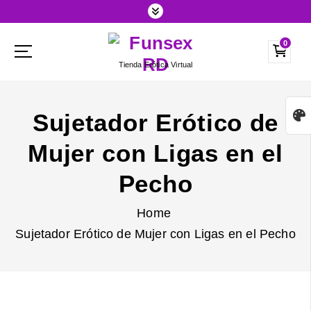
S
k
0
i
Tienda Erótica Virtual
p
t
o
Sujetador Erótico de
c
Mujer con Ligas en el
o
n
Pecho
t
Home
e
Sujetador Erótico de Mujer con Ligas en el Pecho
n
t